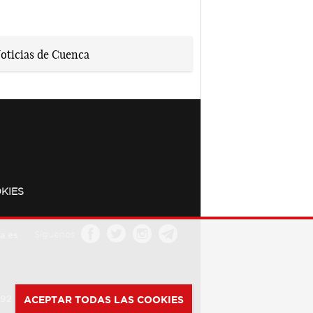
KIES
a.es
Síguenos
392
ACEPTAR TODAS LAS COOKIES