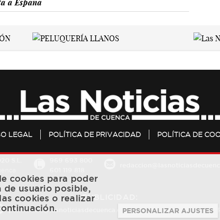
ta a España
SO LEGAL
POLÍTICA DE PRIVACIDAD
POLÍTICA DE COO
20 S.L.
969 693 800
redaccion@lasnoticiasdecuenc
601 119 818
Cuenca
 de cookies para poder
a de usuario posible,
PUBLICIDAD:
las cookies o realizar
continuación.
publicidad@lasnoticiasdecuenca.es
684 126 573
/
670 726 
PERSONALIZAR AJUSTES