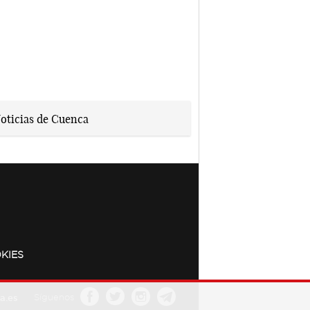
KIES
a.es
Síguenos