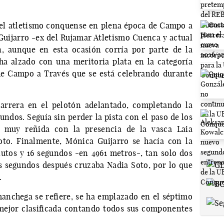
 el atletismo conquense en plena época de Campo a
 Guijarro -ex del Rujamar Atletismo Cuenca y actual
n, aunque en esta ocasión corría por parte de la
ha alzado con una meritoria plata en la categoría
e Campo a Través que se está celebrando durante
arrera en el pelotón adelantado, completando la
undos. Seguía sin perder la pista con el paso de los
al muy reñida con la presencia de la vasca Laia
oto. Finalmente, Mónica Guijarro se hacía con la
utos y 16 segundos -en 4961 metros-, tan solo dos
s segundos después cruzaba Nadia Soto, por lo que
.
manchega se refiere, se ha emplazado en el séptimo
a mejor clasificada contando todos sus componentes