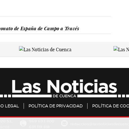
onato de España de Campo a Través
SO LEGAL
POLÍTICA DE PRIVACIDAD
POLÍTICA DE COO
20 S.L.
969 693 800
redaccion@lasnoticiasdecuenc
601 119 818
Cuenca