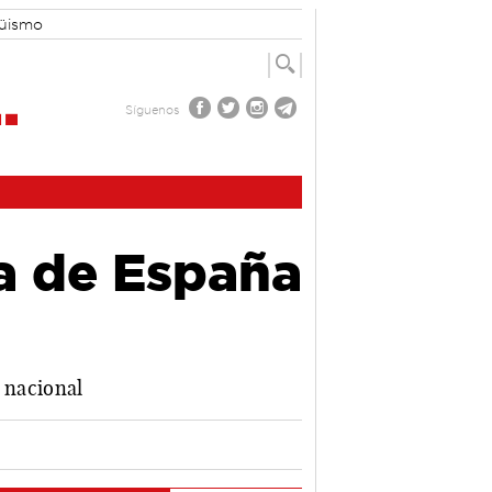
güismo
Síguenos
a de España
l nacional