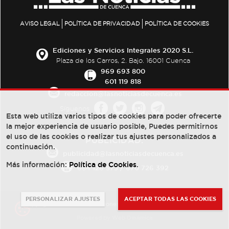
AVISO LEGAL
POLÍTICA DE PRIVACIDAD
POLÍTICA DE COOKIES
Ediciones y Servicios Integrales 2020 S.L.
Plaza de los Carros, 2. Bajo. 16001 Cuenca
969 693 800
601 119 818
redaccion@lasnoticiasdecuenca.es
Síguenos
Esta web utiliza varios tipos de cookies para poder ofrecerte
la mejor experiencia de usuario posible, Puedes permitirnos
el uso de las cookies o realizar tus ajustes personalizados a
PUBLICIDAD:
continuación.
publicidad@lasnoticiasdecuenca.es
Más información:
Política de Cookies
.
684 126 573
/
670 726 392
PERSONALIZAR AJUSTES
ACEPTAR TODAS LAS COOKIES
© Copyright 2013 -
2022
| Ediciones y Servicios Integrales 2020 S.L.
Powered by
Web Dinámica