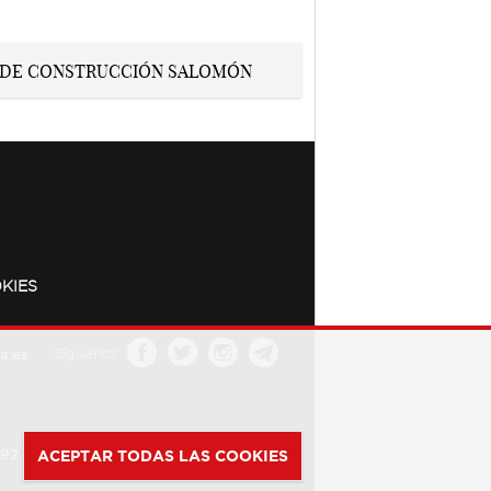
KIES
a.es
Síguenos
392
ACEPTAR TODAS LAS COOKIES