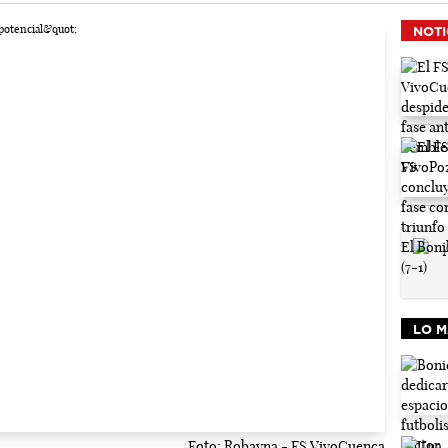
NOTI
LO M
Foto: Robayna - FS VivoCuenca