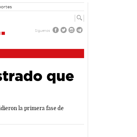
portes
Síguenos
strado que
idieron la primera fase de