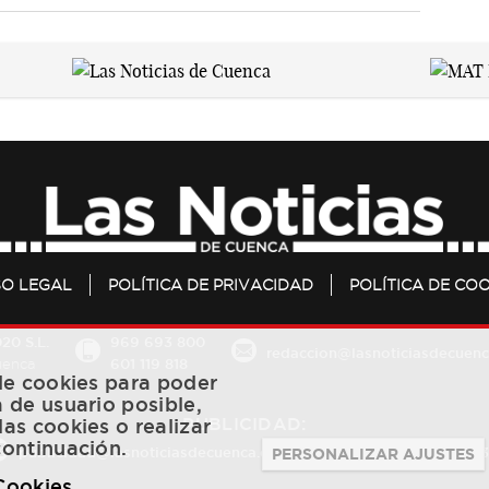
SO LEGAL
POLÍTICA DE PRIVACIDAD
POLÍTICA DE COO
20 S.L.
969 693 800
redaccion@lasnoticiasdecuenc
601 119 818
Cuenca
 de cookies para poder
a de usuario posible,
PUBLICIDAD:
las cookies o realizar
continuación.
publicidad@lasnoticiasdecuenca.es
684 126 573
/
670 726 
PERSONALIZAR AJUSTES
 Cookies
.