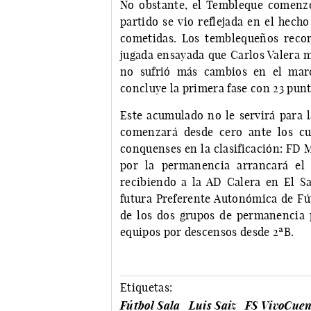
No obstante, el Tembleque comenzó 
partido se vio reflejada en el hech
cometidas. Los temblequeños recort
jugada ensayada que Carlos Valera mat
no sufrió más cambios en el marc
concluye la primera fase con 23 punto
Este acumulado no le servirá para l
comenzará desde cero ante los cu
conquenses en la clasificación: FD M
por la permanencia arrancará el
recibiendo a la AD Calera en El Sa
futura Preferente Autonómica de Fút
de los dos grupos de permanencia p
equipos por descensos desde 2ªB.
Etiquetas:
Fútbol Sala
Luis Saiz
FS VivoCue