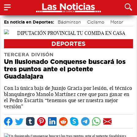
Es noticia en Deportes:
Bádminton
Ciclismo
Motor
Área de Deportes
Balonmano
Piragüismo
Bolos conquenses
Fútbol
DEPORTES
TERCERA DIVISÓN
Un ilusionado Conquense buscará los
tres puntos ante el potente
Guadalajara
Con la única baja de Juanjo Gracia por lesión, el técnico
blanquinegro Manolo Martínez cree que para ganar en
el Pedro Escartín “tenemos que ser nuestra mejor
versión”