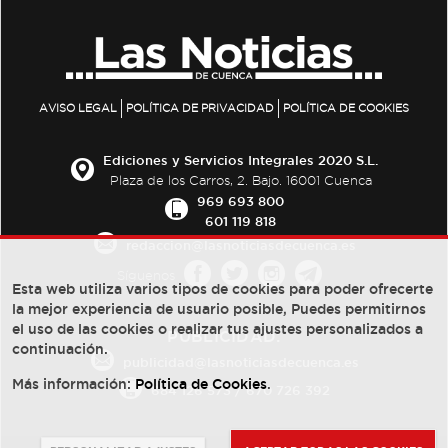
AVISO LEGAL
POLÍTICA DE PRIVACIDAD
POLÍTICA DE COOKIES
Ediciones y Servicios Integrales 2020 S.L.
Plaza de los Carros, 2. Bajo. 16001 Cuenca
969 693 800
601 119 818
redaccion@lasnoticiasdecuenca.es
Síguenos
Esta web utiliza varios tipos de cookies para poder ofrecerte
la mejor experiencia de usuario posible, Puedes permitirnos
el uso de las cookies o realizar tus ajustes personalizados a
PUBLICIDAD:
continuación.
publicidad@lasnoticiasdecuenca.es
Más información:
Política de Cookies
.
684 126 573
/
670 726 392