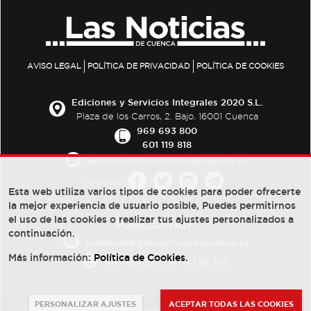
AVISO LEGAL
POLÍTICA DE PRIVACIDAD
POLÍTICA DE COOKIES
Ediciones y Servicios Integrales 2020 S.L.
Plaza de los Carros, 2. Bajo. 16001 Cuenca
969 693 800
601 119 818
redaccion@lasnoticiasdecuenca.es
Síguenos
Esta web utiliza varios tipos de cookies para poder ofrecerte
la mejor experiencia de usuario posible, Puedes permitirnos
el uso de las cookies o realizar tus ajustes personalizados a
PUBLICIDAD:
continuación.
publicidad@lasnoticiasdecuenca.es
Más información:
Política de Cookies
.
684 126 573
/
670 726 392
PERSONALIZAR AJUSTES
ACEPTAR TODAS LAS COOKIES