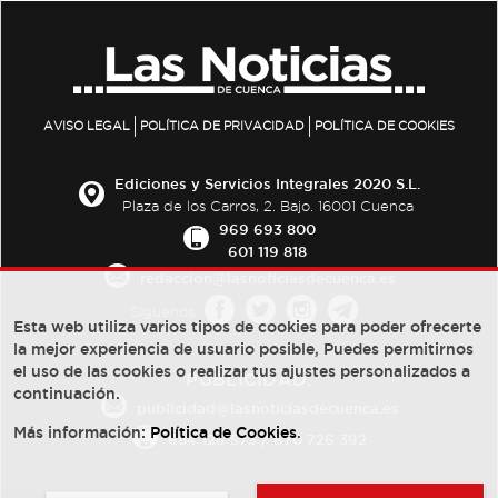
AVISO LEGAL
POLÍTICA DE PRIVACIDAD
POLÍTICA DE COOKIES
Ediciones y Servicios Integrales 2020 S.L.
Plaza de los Carros, 2. Bajo. 16001 Cuenca
969 693 800
601 119 818
redaccion@lasnoticiasdecuenca.es
Síguenos
Esta web utiliza varios tipos de cookies para poder ofrecerte
la mejor experiencia de usuario posible, Puedes permitirnos
el uso de las cookies o realizar tus ajustes personalizados a
PUBLICIDAD:
continuación.
publicidad@lasnoticiasdecuenca.es
Más información:
Política de Cookies
.
684 126 573
/
670 726 392