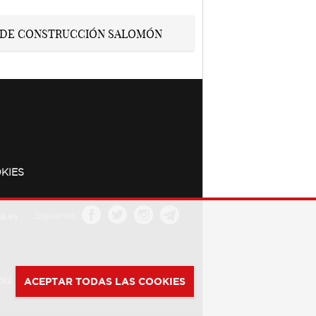
KIES
a.es
Síguenos
392
ACEPTAR TODAS LAS COOKIES