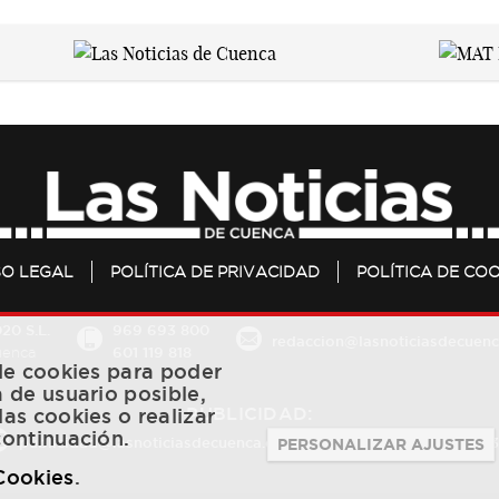
SO LEGAL
POLÍTICA DE PRIVACIDAD
POLÍTICA DE COO
20 S.L.
969 693 800
redaccion@lasnoticiasdecuenc
601 119 818
Cuenca
 de cookies para poder
a de usuario posible,
PUBLICIDAD:
las cookies o realizar
continuación.
publicidad@lasnoticiasdecuenca.es
684 126 573
/
670 726 
PERSONALIZAR AJUSTES
 Cookies
.