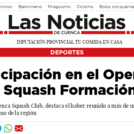
inton
Balonmano
Piragüismo
Ciclismo
Bolos conquens
DEPORTES
icipación en el Op
 Squash Formació
enca Squash Club, destaca el haber reunido a más de u
no de la región