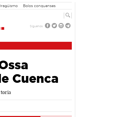
iragüismo
Bolos conquenses
Síguenos
 Ossa
de Cuenca
ctoria