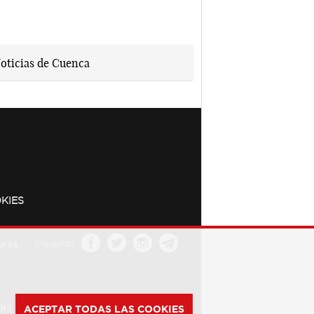
KIES
a.es
Síguenos
392
ACEPTAR TODAS LAS COOKIES