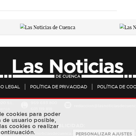
SO LEGAL
POLÍTICA DE PRIVACIDAD
POLÍTICA DE COO
20 S.L.
969 693 800
redaccion@lasnoticiasdecuenc
601 119 818
Cuenca
 de cookies para poder
a de usuario posible,
PUBLICIDAD:
las cookies o realizar
continuación.
publicidad@lasnoticiasdecuenca.es
684 126 573
/
670 726 
PERSONALIZAR AJUSTES