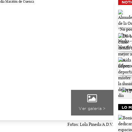
NOTI
LO M
Ver galería >
Fotos: Lola Pineda/A.D.V.