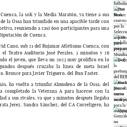
Cuenca, la 10K y la Media Maratón, ya tiene a sus
e la Ossa han triunfado en una apacible tarde con
ortiva, reuniendo a casi 600 participantes para una
 Diputación de Cuenca.
avid Cano, sub 21 del Rujamar Atletismo Cuenca, con
 el Teatro Auditorio José Perales. 3 minutos y 26
o el joven, que lleva un 2023 muy prolífico en lo
egundos después cruzaba la línea de meta Israel
o. Bronce para Javier Triguero, del Run Faster.
ás, ha vuelto a triunfar Almudena de la Ossa, del
ha completado la Veterana A para hacerse con la
dad a sus rivales, ya que 3 minutos después llegaba
rata Jerez. Sandra Sánchez, del CA Correligero, ha