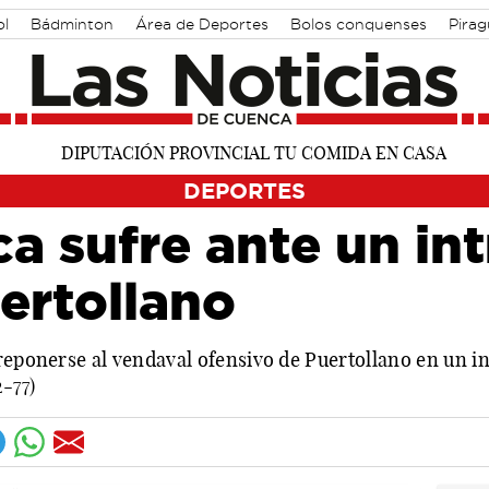
ol
Bádminton
Área de Deportes
Bolos conquenses
Pira
DEPORTES
a sufre ante un int
ertollano
reponerse al vendaval ofensivo de Puertollano en un i
-77)