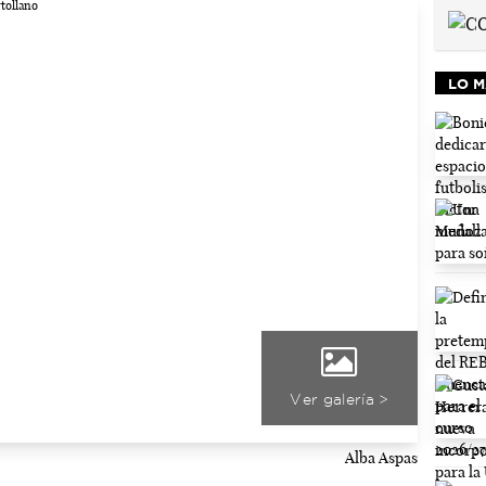
LO M
Ver galería >
Alba Aspas