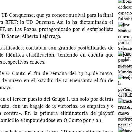
a UB Conquense, que ya conoce su rival para la final
ra RFEF: la UD Ourense. Así lo ha dictaminado el
EF, en Las Rozas, protagonizado por el exfutbolista
 UD Sanse, Alberto Lejárraga.
asificados, contaban con grandes posibilidades de
e idéntica clasificación, teniendo en cuenta que
s respectivos cruces.
 de O Couto el fin de semana del 23-24 de mayo,
 de nuevo en el Estadio de La Fuensanta el fin de
 mayo.
en el tercer puesto del Grupo I, tan solo por detrás
usta, con un bagaje de 15 victorias, 10 empates y 9
n contra-. En la primera eliminatoria de playoff
omicilio e imponiéndose en O Couto por 2 a 1.
 tras haber apeado al Xerez CD en una eliminatoria