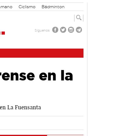
nmano
Ciclismo
Bádminton
Síguenos
ense en la
a en La Fuensanta