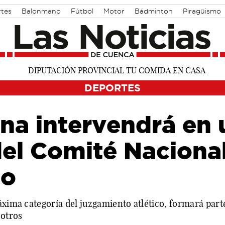
rtes
Balonmano
Fútbol
Motor
Bádminton
Piragüismo
DEPORTES
na intervendrá en 
del Comité Naciona
mo
áxima categoría del juzgamiento atlético, formará parte
 otros