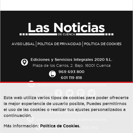
AVISO LEGAL
POLÍTICA DE PRIVACIDAD
POLÍTICA DE COOKIES
Ediciones y Servicios Integrales 2020 S.L.
Plaza de los Carros, 2. Bajo. 16001 Cuenca
969 693 800
601 119 818
redaccion@lasnoticiasdecuenca.es
Síguenos
Esta web utiliza varios tipos de cookies para poder ofrecerte
la mejor experiencia de usuario posible, Puedes permitirnos
el uso de las cookies o realizar tus ajustes personalizados a
PUBLICIDAD:
continuación.
publicidad@lasnoticiasdecuenca.es
Más información:
Política de Cookies
.
684 126 573
/
670 726 392