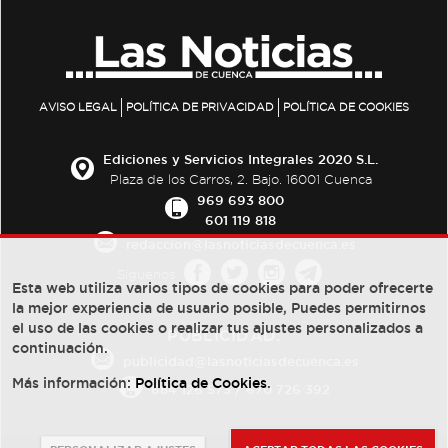
AVISO LEGAL
POLÍTICA DE PRIVACIDAD
POLÍTICA DE COOKIES
Ediciones y Servicios Integrales 2020 S.L.
Plaza de los Carros, 2. Bajo. 16001 Cuenca
969 693 800
601 119 818
redaccion@lasnoticiasdecuenca.es
Síguenos
Esta web utiliza varios tipos de cookies para poder ofrecerte
la mejor experiencia de usuario posible, Puedes permitirnos
el uso de las cookies o realizar tus ajustes personalizados a
PUBLICIDAD:
continuación.
publicidad@lasnoticiasdecuenca.es
Más información:
Política de Cookies
.
684 126 573
/
670 726 392