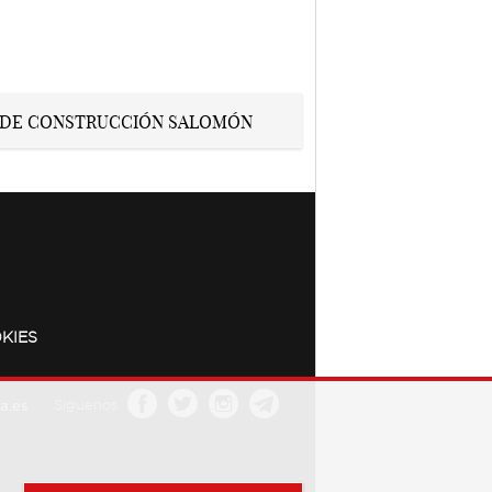
KIES
a.es
Síguenos