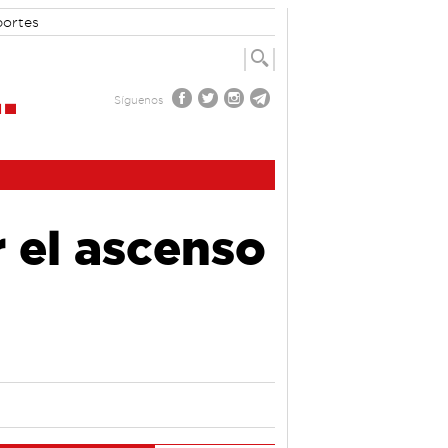
portes
Síguenos
 el ascenso