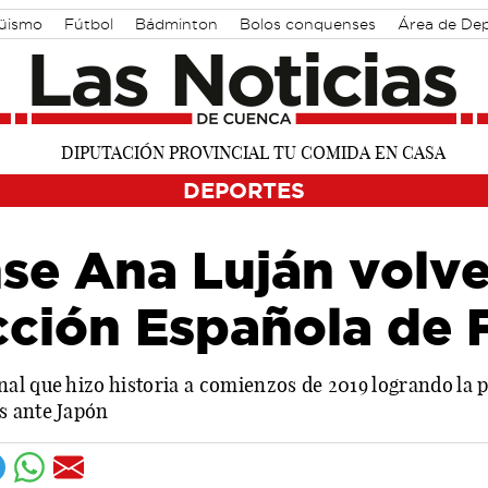
güismo
Fútbol
Bádminton
Bolos conquenses
Área de De
DEPORTES
se Ana Luján volve
cción Española de 
al que hizo historia a comienzos de 2019 logrando la 
s ante Japón