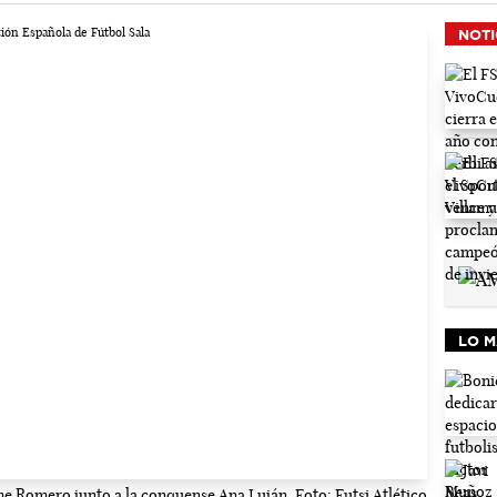
NOTI
LO M
e Romero junto a la conquense Ana Luján. Foto: Futsi Atlético