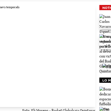
NOTI
LO M
Foto: Eli Moreno - Basket Globalcaja Quintanar