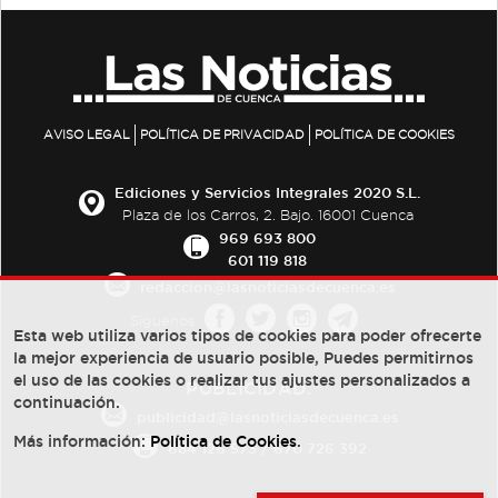
AVISO LEGAL
POLÍTICA DE PRIVACIDAD
POLÍTICA DE COOKIES
Ediciones y Servicios Integrales 2020 S.L.
Plaza de los Carros, 2. Bajo. 16001 Cuenca
969 693 800
601 119 818
redaccion@lasnoticiasdecuenca.es
Síguenos
Esta web utiliza varios tipos de cookies para poder ofrecerte
la mejor experiencia de usuario posible, Puedes permitirnos
el uso de las cookies o realizar tus ajustes personalizados a
PUBLICIDAD:
continuación.
publicidad@lasnoticiasdecuenca.es
Más información:
Política de Cookies
.
684 126 573
/
670 726 392