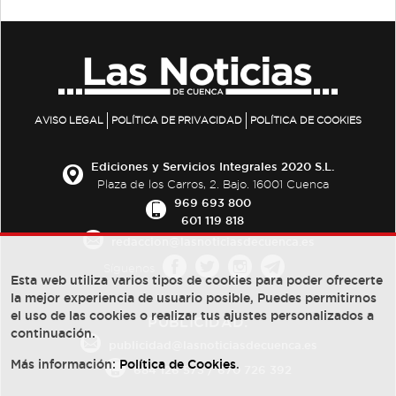
AVISO LEGAL
POLÍTICA DE PRIVACIDAD
POLÍTICA DE COOKIES
Ediciones y Servicios Integrales 2020 S.L.
Plaza de los Carros, 2. Bajo. 16001 Cuenca
969 693 800
601 119 818
redaccion@lasnoticiasdecuenca.es
Síguenos
Esta web utiliza varios tipos de cookies para poder ofrecerte
la mejor experiencia de usuario posible, Puedes permitirnos
el uso de las cookies o realizar tus ajustes personalizados a
PUBLICIDAD:
continuación.
publicidad@lasnoticiasdecuenca.es
Más información:
Política de Cookies
.
684 126 573
/
670 726 392