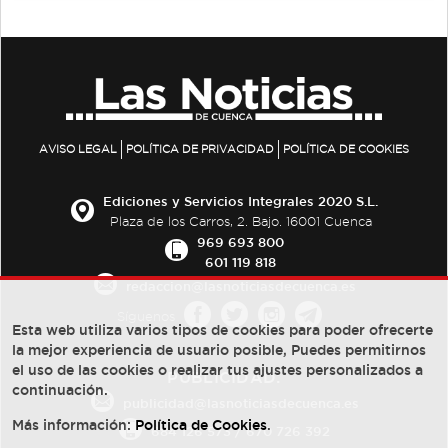
AVISO LEGAL
POLÍTICA DE PRIVACIDAD
POLÍTICA DE COOKIES
Ediciones y Servicios Integrales 2020 S.L.
Plaza de los Carros, 2. Bajo. 16001 Cuenca
969 693 800
601 119 818
redaccion@lasnoticiasdecuenca.es
Síguenos
Esta web utiliza varios tipos de cookies para poder ofrecerte
la mejor experiencia de usuario posible, Puedes permitirnos
el uso de las cookies o realizar tus ajustes personalizados a
PUBLICIDAD:
continuación.
publicidad@lasnoticiasdecuenca.es
Más información:
Política de Cookies
.
684 126 573
/
670 726 392