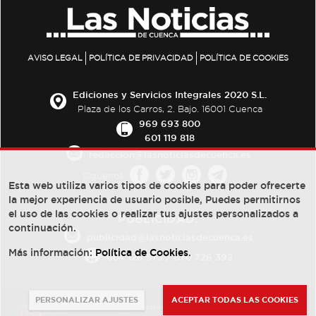
AVISO LEGAL
POLÍTICA DE PRIVACIDAD
POLÍTICA DE COOKIES
Ediciones y Servicios Integrales 2020 S.L.
Plaza de los Carros, 2. Bajo. 16001 Cuenca
969 693 800
601 119 818
redaccion@lasnoticiasdecuenca.es
Síguenos
Esta web utiliza varios tipos de cookies para poder ofrecerte
la mejor experiencia de usuario posible, Puedes permitirnos
el uso de las cookies o realizar tus ajustes personalizados a
PUBLICIDAD:
continuación.
publicidad@lasnoticiasdecuenca.es
Más información:
Política de Cookies
.
684 126 573
/
670 726 392
PERSONALIZAR AJUSTES
ACEPTAR TODAS LAS COOKIES
© Copyright 2013 -
2022
| Ediciones y Servicios Integrales 2020 S.L.