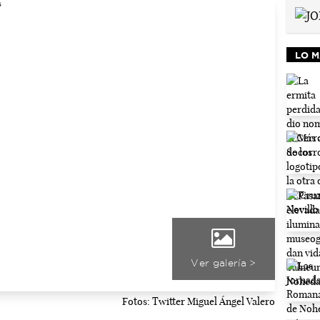
LO M
Ver galería >
Fotos: Twitter Miguel Ángel Valero