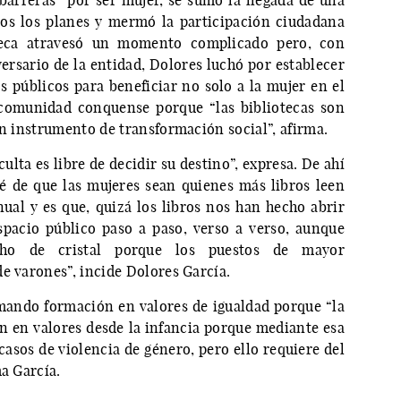
 barreras” por ser mujer, se sumó la llegada de una
os los planes y mermó la participación ciudadana
teca atravesó un momento complicado pero, con
versario de la entidad, Dolores luchó por establecer
s públicos para beneficiar no solo a la mujer en el
a comunidad conquense porque “las bibliotecas son
un instrumento de transformación social”, afirma.
ulta es libre de decidir su destino”, expresa. De ahí
é de que las mujeres sean quienes más libros leen
ual y es que, quizá los libros nos han hecho abrir
spacio público paso a paso, verso a verso, aunque
cho de cristal porque los puestos de mayor
de varones”, incide Dolores García.
amando formación en valores de igualdad porque “la
ón en valores desde la infancia porque mediante esa
asos de violencia de género, pero ello requiere del
ma García.