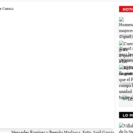
NOTI
LO M
Mercedes Ramírez y Begoña Marlasca. Foto: Saúl García