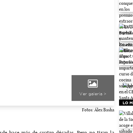
Ver galería >
LO M
Fotos: Álex Basha
sde hace más de cuatro décadas. Pero no tiran la