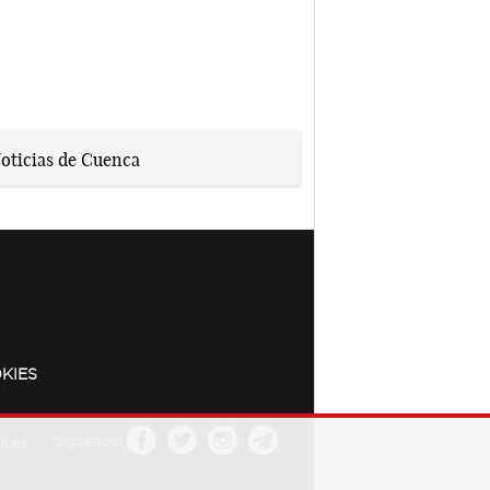
KIES
a.es
Síguenos