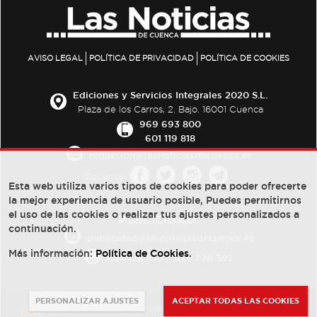
AVISO LEGAL
POLÍTICA DE PRIVACIDAD
POLÍTICA DE COOKIES
Ediciones y Servicios Integrales 2020 S.L.
Plaza de los Carros, 2. Bajo. 16001 Cuenca
969 693 800
601 119 818
redaccion@lasnoticiasdecuenca.es
Síguenos
Esta web utiliza varios tipos de cookies para poder ofrecerte
la mejor experiencia de usuario posible, Puedes permitirnos
el uso de las cookies o realizar tus ajustes personalizados a
PUBLICIDAD:
continuación.
publicidad@lasnoticiasdecuenca.es
Más información:
Política de Cookies
.
684 126 573
/
670 726 392
PERSONALIZAR AJUSTES
ACEPTAR TODAS LAS COOKIES
© Copyright 2013 -
2022
| Ediciones y Servicios Integrales 2020 S.L.