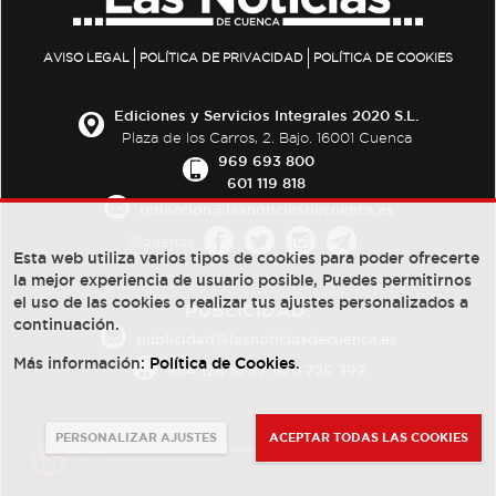
AVISO LEGAL
POLÍTICA DE PRIVACIDAD
POLÍTICA DE COOKIES
Ediciones y Servicios Integrales 2020 S.L.
Plaza de los Carros, 2. Bajo. 16001 Cuenca
969 693 800
601 119 818
redaccion@lasnoticiasdecuenca.es
Síguenos
Esta web utiliza varios tipos de cookies para poder ofrecerte
la mejor experiencia de usuario posible, Puedes permitirnos
el uso de las cookies o realizar tus ajustes personalizados a
PUBLICIDAD:
continuación.
publicidad@lasnoticiasdecuenca.es
Más información:
Política de Cookies
.
684 126 573
/
670 726 392
PERSONALIZAR AJUSTES
ACEPTAR TODAS LAS COOKIES
© Copyright 2013 -
2022
| Ediciones y Servicios Integrales 2020 S.L.
Powered by
Web Dinámica