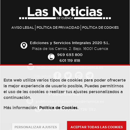
AVISO LEGAL
POLÍTICA DE PRIVACIDAD
POLÍTICA DE COOKIES
Ediciones y Servicios Integrales 2020 S.L.
Plaza de los Carros, 2. Bajo. 16001 Cuenca
969 693 800
601 119 818
redaccion@lasnoticiasdecuenca.es
Síguenos
Esta web utiliza varios tipos de cookies para poder ofrecerte
la mejor experiencia de usuario posible, Puedes permitirnos
el uso de las cookies o realizar tus ajustes personalizados a
PUBLICIDAD:
continuación.
publicidad@lasnoticiasdecuenca.es
Más información:
Política de Cookies
.
684 126 573
/
670 726 392
PERSONALIZAR AJUSTES
ACEPTAR TODAS LAS COOKIES