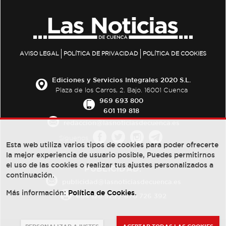
AVISO LEGAL
POLÍTICA DE PRIVACIDAD
POLÍTICA DE COOKIES
Ediciones y Servicios Integrales 2020 S.L.
Plaza de los Carros, 2. Bajo. 16001 Cuenca
969 693 800
601 119 818
redaccion@lasnoticiasdecuenca.es
Síguenos
Esta web utiliza varios tipos de cookies para poder ofrecerte
la mejor experiencia de usuario posible, Puedes permitirnos
el uso de las cookies o realizar tus ajustes personalizados a
PUBLICIDAD:
continuación.
publicidad@lasnoticiasdecuenca.es
Más información:
Política de Cookies
.
684 126 573
/
670 726 392