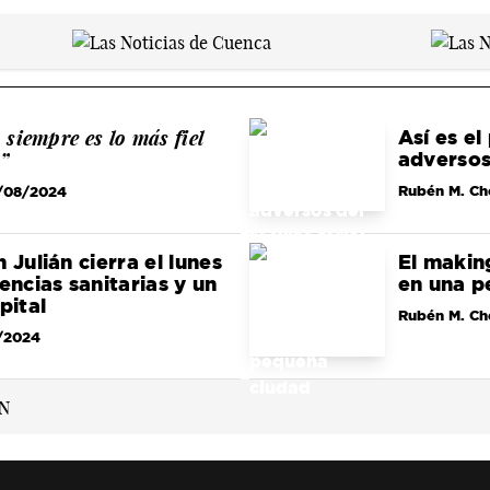
 siempre es lo más fiel
Así es e
”
adversos 
Rubén M. Ch
/08/2024
 Julián cierra el lunes
El making
encias sanitarias y un
en una p
pital
Rubén M. Ch
/2024