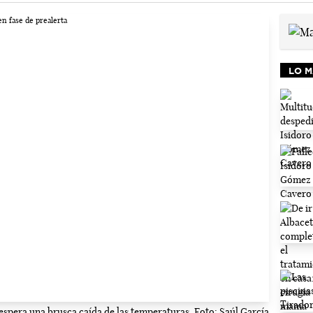
LO M
espera una brusca caída de las temperaturas. Foto: Saúl García