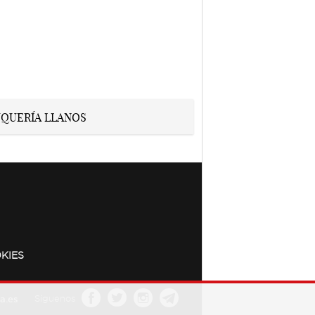
KIES
a.es
Síguenos