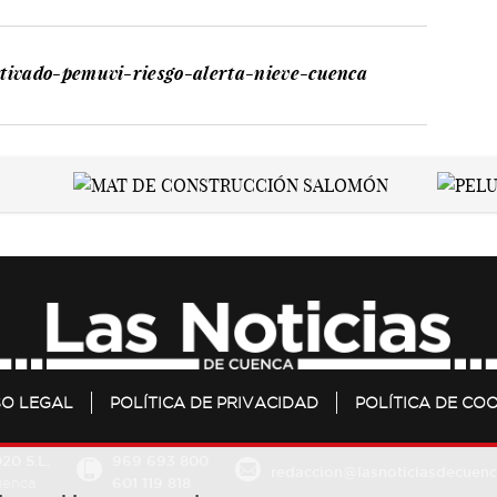
ctivado-pemuvi-riesgo-alerta-nieve-cuenca
SO LEGAL
POLÍTICA DE PRIVACIDAD
POLÍTICA DE COO
20 S.L.
969 693 800
redaccion@lasnoticiasdecuenc
601 119 818
Cuenca