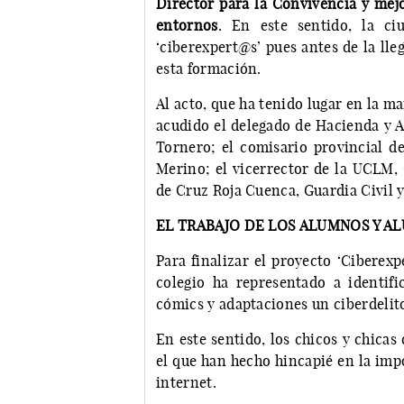
Director para la Convivencia y mejo
entornos
. En este sentido, la c
‘ciberexpert@s’ pues antes de la ll
esta formación.
Al acto, que ha tenido lugar en la m
acudido el delegado de Hacienda y A
Tornero; el comisario provincial de
Merino; el vicerrector de la UCLM,
de Cruz Roja Cuenca, Guardia Civil y
EL TRABAJO DE LOS ALUMNOS Y A
Para finalizar el proyecto ‘Ciberex
colegio ha representado a identifi
cómics y adaptaciones un ciberdelit
En este sentido, los chicos y chicas
el que han hecho hincapié en la imp
internet.