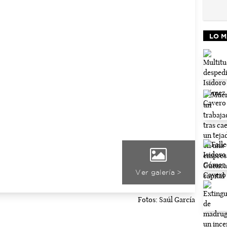
LO M
Ver galería >
Fotos: Saúl García