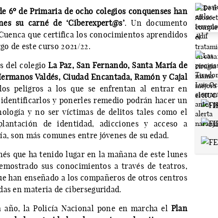
de 6º de Primaria de ocho colegios conquenses han
nes su carné de ‘Ciberexpert@s’
. Un documento
 Cuenca que certifica los conocimientos aprendidos
rgo de este curso 2021/22.
s del colegio
La Paz, San Fernando, Santa María de
 Hermanos Valdés, Ciudad Encantada, Ramón y Cajal
os peligros a los que se enfrentan al entrar en
e identificarlos y ponerles remedio podrán hacer un
ología y no ser víctimas de delitos tales como el
uplantación de identidad, adicciones y acceso a
día, son más comunes entre jóvenes de su edad.
rnés que ha tenido lugar en la mañana de este lunes
emostrado sus conocimientos a través de teatros,
que han enseñado a los compañeros de otros centros
das en materia de ciberseguridad.
a año, la Policía Nacional pone en marcha el
Plan