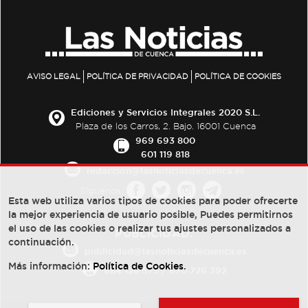
AVISO LEGAL
POLÍTICA DE PRIVACIDAD
POLÍTICA DE COOKIES
Ediciones y Servicios Integrales 2020 S.L.
Plaza de los Carros, 2. Bajo. 16001 Cuenca
969 693 800
601 119 818
redaccion@lasnoticiasdecuenca.es
Síguenos
Esta web utiliza varios tipos de cookies para poder ofrecerte
la mejor experiencia de usuario posible, Puedes permitirnos
el uso de las cookies o realizar tus ajustes personalizados a
PUBLICIDAD:
continuación.
publicidad@lasnoticiasdecuenca.es
Más información:
Política de Cookies
.
684 126 573
/
670 726 392