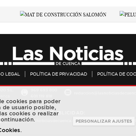
SO LEGAL
POLÍTICA DE PRIVACIDAD
POLÍTICA DE COO
20 S.L.
969 693 800
redaccion@lasnoticiasdecuenc
601 119 818
Cuenca
 de cookies para poder
a de usuario posible,
PUBLICIDAD:
las cookies o realizar
continuación.
publicidad@lasnoticiasdecuenca.es
684 126 573
/
670 726 
PERSONALIZAR AJUSTES
 Cookies
.