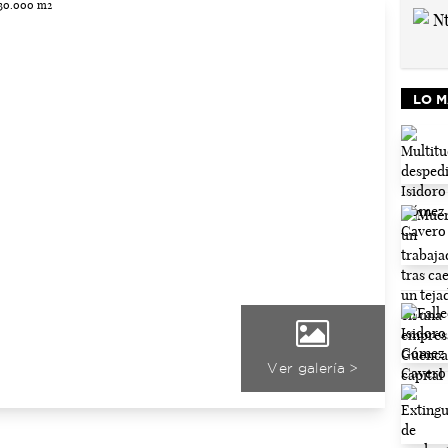
LO M
Ver galería >