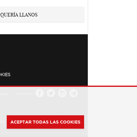
KIES
a.es
Síguenos
392
ACEPTAR TODAS LAS COOKIES