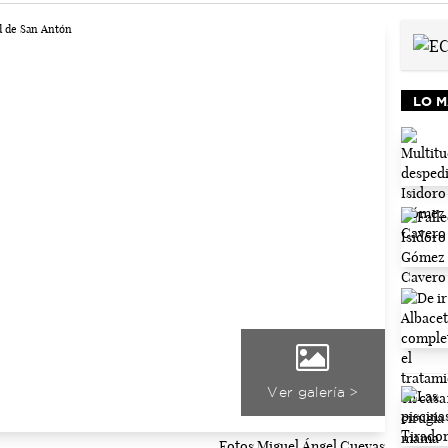
LO M
Ver galería >
Fotos Miguel Ángel Cuevas