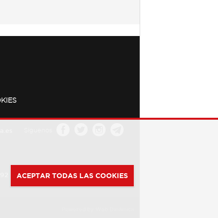
KIES
a.es
Síguenos
392
ACEPTAR TODAS LAS COOKIES
Powered by
Web Dinámica