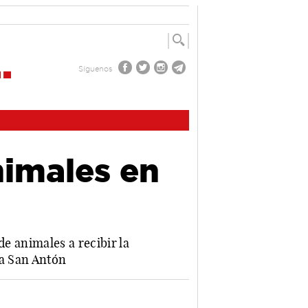
Síguenos
nimales en
de animales a recibir la
 a San Antón