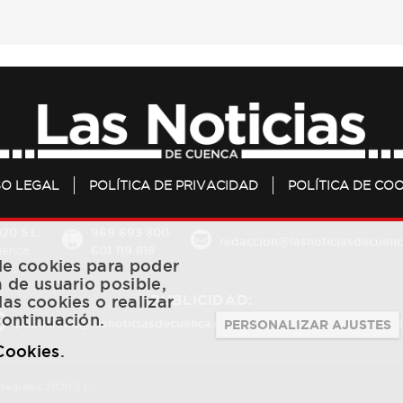
SO LEGAL
POLÍTICA DE PRIVACIDAD
POLÍTICA DE COO
20 S.L.
969 693 800
redaccion@lasnoticiasdecuenc
601 119 818
Cuenca
 de cookies para poder
a de usuario posible,
PUBLICIDAD:
las cookies o realizar
continuación.
publicidad@lasnoticiasdecuenca.es
684 126 573
/
670 726 
PERSONALIZAR AJUSTES
 Cookies
.
ntegrales 2020 S.L.