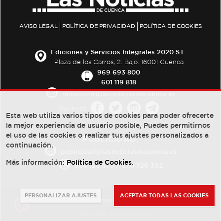
AVISO LEGAL
POLÍTICA DE PRIVACIDAD
POLÍTICA DE COOKIES
Ediciones y Servicios Integrales 2020 S.L.
Plaza de los Carros, 2. Bajo. 16001 Cuenca
969 693 800
601 119 818
redaccion@lasnoticiasdecuenca.es
Síguenos
Esta web utiliza varios tipos de cookies para poder ofrecerte
la mejor experiencia de usuario posible, Puedes permitirnos
el uso de las cookies o realizar tus ajustes personalizados a
PUBLICIDAD:
continuación.
publicidad@lasnoticiasdecuenca.es
Más información:
Política de Cookies
.
684 126 573
/
670 726 392
PERSONALIZAR AJUSTES
ACEPTAR TODAS LAS COOKIES
© Copyright 2013 -
2022
| Ediciones y Servicios Integrales 2020 S.L.
Powered by
Web Dinámica