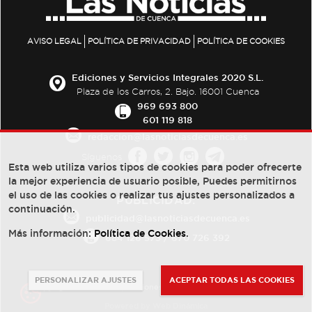
AVISO LEGAL
POLÍTICA DE PRIVACIDAD
POLÍTICA DE COOKIES
Ediciones y Servicios Integrales 2020 S.L.
Plaza de los Carros, 2. Bajo. 16001 Cuenca
969 693 800
601 119 818
redaccion@lasnoticiasdecuenca.es
Síguenos
Esta web utiliza varios tipos de cookies para poder ofrecerte
la mejor experiencia de usuario posible, Puedes permitirnos
el uso de las cookies o realizar tus ajustes personalizados a
PUBLICIDAD:
continuación.
publicidad@lasnoticiasdecuenca.es
Más información:
Política de Cookies
.
684 126 573
/
670 726 392
PERSONALIZAR AJUSTES
ACEPTAR TODAS LAS COOKIES
© Copyright 2013 -
2022
| Ediciones y Servicios Integrales 2020 S.L.
Powered by
Web Dinámica