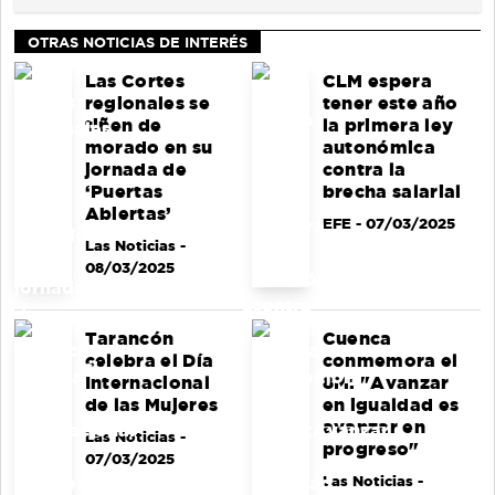
OTRAS NOTICIAS DE INTERÉS
Las Cortes
CLM espera
regionales se
tener este año
tiñen de
la primera ley
morado en su
autonómica
jornada de
contra la
‘Puertas
brecha salarial
Abiertas’
EFE
- 07/03/2025
Las Noticias
-
08/03/2025
Tarancón
Cuenca
celebra el Día
conmemora el
Internacional
8M: "Avanzar
de las Mujeres
en igualdad es
avanzar en
Las Noticias
-
progreso"
07/03/2025
Las Noticias
-