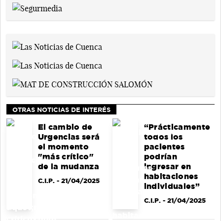
OTRAS NOTICIAS DE INTERÉS
El cambio de
“Prácticamente
Urgencias será
todos los
el momento
pacientes
"más crítico"
podrían
de la mudanza
ingresar en
habitaciones
C.I.P.
- 21/04/2025
individuales”
C.I.P.
- 21/04/2025