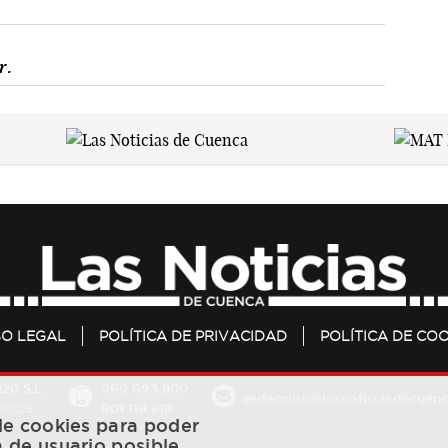
r.
SO LEGAL
POLÍTICA DE PRIVACIDAD
POLÍTICA DE COO
20 S.L.
969 693 800
redaccion@lasnoticiasdecuenc
601 119 818
Cuenca
 de cookies para poder
a de usuario posible,