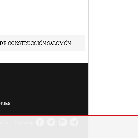
KIES
a.es
Síguenos