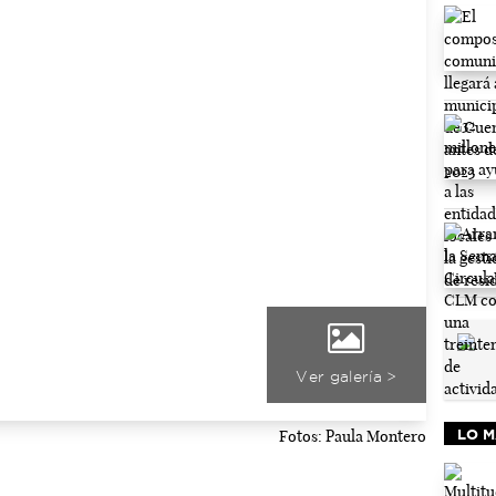
Ver galería >
Fotos: Paula Montero
LO M