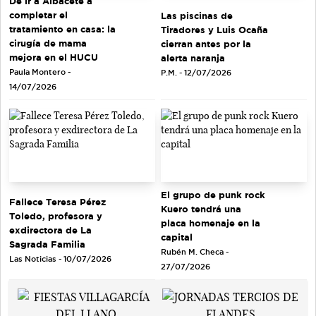
De ir a Albacete a
completar el
Las piscinas de
tratamiento en casa: la
Tiradores y Luis Ocaña
cirugía de mama
cierran antes por la
mejora en el HUCU
alerta naranja
Paula Montero -
P.M. - 12/07/2026
14/07/2026
El grupo de punk rock
Fallece Teresa Pérez
Kuero tendrá una
Toledo, profesora y
placa homenaje en la
exdirectora de La
capital
Sagrada Familia
Rubén M. Checa -
Las Noticias - 10/07/2026
27/07/2026