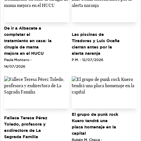
De ir a Albacete a
completar el
Las piscinas de
tratamiento en casa: la
Tiradores y Luis Ocaña
cirugía de mama
cierran antes por la
mejora en el HUCU
alerta naranja
Paula Montero -
P.M. - 12/07/2026
14/07/2026
El grupo de punk rock
Fallece Teresa Pérez
Kuero tendrá una
Toledo, profesora y
placa homenaje en la
exdirectora de La
capital
Sagrada Familia
Rubén M. Checa -