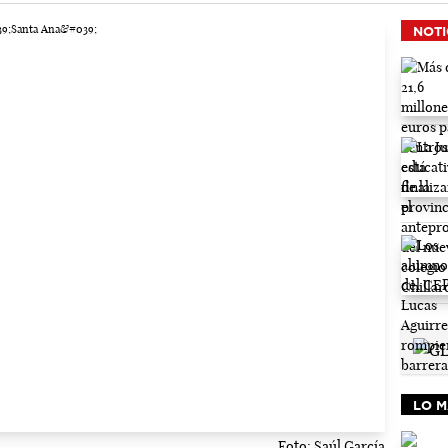
NOTI
LO M
Foto: Saúl García