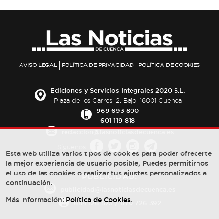
AVISO LEGAL
POLÍTICA DE PRIVACIDAD
POLÍTICA DE COOKIES
Ediciones y Servicios Integrales 2020 S.L.
Plaza de los Carros, 2. Bajo. 16001 Cuenca
969 693 800
601 119 818
redaccion@lasnoticiasdecuenca.es
Síguenos
Esta web utiliza varios tipos de cookies para poder ofrecerte
la mejor experiencia de usuario posible, Puedes permitirnos
el uso de las cookies o realizar tus ajustes personalizados a
PUBLICIDAD:
continuación.
publicidad@lasnoticiasdecuenca.es
Más información:
Política de Cookies
.
684 126 573
/
670 726 392