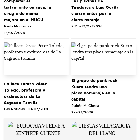
completar el
Las piscinas de
tratamiento en casa: la
Tiradores y Luis Ocaña
cirugía de mama
cierran antes por la
mejora en el HUCU
alerta naranja
Paula Montero -
P.M. - 12/07/2026
14/07/2026
El grupo de punk rock
Fallece Teresa Pérez
Kuero tendrá una
Toledo, profesora y
placa homenaje en la
exdirectora de La
capital
Sagrada Familia
Rubén M. Checa -
Las Noticias - 10/07/2026
27/07/2026