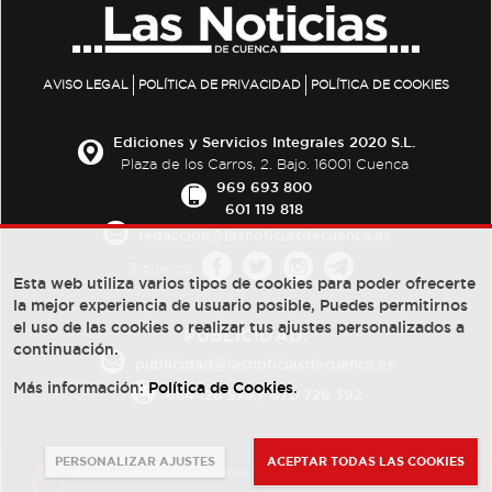
AVISO LEGAL
POLÍTICA DE PRIVACIDAD
POLÍTICA DE COOKIES
Ediciones y Servicios Integrales 2020 S.L.
Plaza de los Carros, 2. Bajo. 16001 Cuenca
969 693 800
601 119 818
redaccion@lasnoticiasdecuenca.es
Síguenos
Esta web utiliza varios tipos de cookies para poder ofrecerte
la mejor experiencia de usuario posible, Puedes permitirnos
el uso de las cookies o realizar tus ajustes personalizados a
PUBLICIDAD:
continuación.
publicidad@lasnoticiasdecuenca.es
Más información:
Política de Cookies
.
684 126 573
/
670 726 392
PERSONALIZAR AJUSTES
ACEPTAR TODAS LAS COOKIES
© Copyright 2013 -
2022
| Ediciones y Servicios Integrales 2020 S.L.