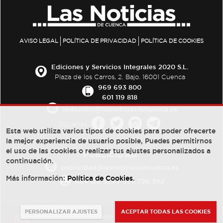
AVISO LEGAL
POLÍTICA DE PRIVACIDAD
POLÍTICA DE COOKIES
Ediciones y Servicios Integrales 2020 S.L.
Plaza de los Carros, 2. Bajo. 16001 Cuenca
969 693 800
601 119 818
redaccion@lasnoticiasdecuenca.es
Síguenos
Esta web utiliza varios tipos de cookies para poder ofrecerte
la mejor experiencia de usuario posible, Puedes permitirnos
el uso de las cookies o realizar tus ajustes personalizados a
PUBLICIDAD:
continuación.
publicidad@lasnoticiasdecuenca.es
Más información:
Política de Cookies
.
684 126 573
/
670 726 392
PERSONALIZAR AJUSTES
ACEPTAR TODAS LAS COOKIES
© Copyright 2013 -
2022
| Ediciones y Servicios Integrales 2020 S.L.