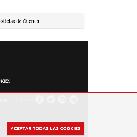
KIES
a.es
Síguenos
392
ACEPTAR TODAS LAS COOKIES