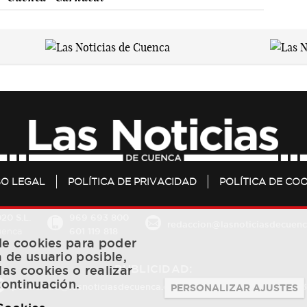
SO LEGAL
POLÍTICA DE PRIVACIDAD
POLÍTICA DE COO
20 S.L.
969 693 800
redaccion@lasnoticiasdecuenc
601 119 818
Cuenca
 de cookies para poder
a de usuario posible,
PUBLICIDAD:
las cookies o realizar
continuación.
publicidad@lasnoticiasdecuenca.es
684 126 573
/
670 726 
PERSONALIZAR AJUSTES