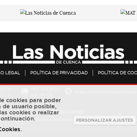
SO LEGAL
POLÍTICA DE PRIVACIDAD
POLÍTICA DE COO
20 S.L.
969 693 800
redaccion@lasnoticiasdecuenc
601 119 818
Cuenca
 de cookies para poder
a de usuario posible,
PUBLICIDAD:
las cookies o realizar
continuación.
publicidad@lasnoticiasdecuenca.es
684 126 573
/
670 726 
PERSONALIZAR AJUSTES
 Cookies
.