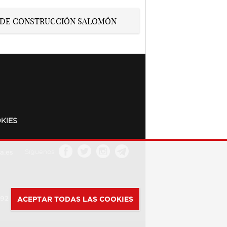
KIES
a.es
Síguenos
392
ACEPTAR TODAS LAS COOKIES