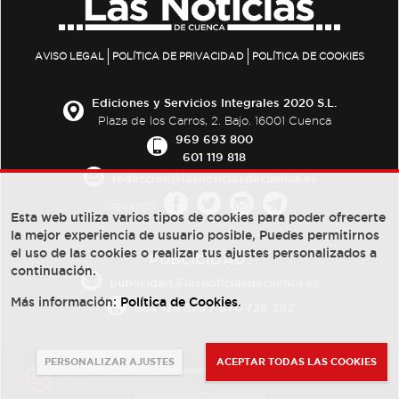
AVISO LEGAL
POLÍTICA DE PRIVACIDAD
POLÍTICA DE COOKIES
Ediciones y Servicios Integrales 2020 S.L.
Plaza de los Carros, 2. Bajo. 16001 Cuenca
969 693 800
601 119 818
redaccion@lasnoticiasdecuenca.es
Síguenos
Esta web utiliza varios tipos de cookies para poder ofrecerte
la mejor experiencia de usuario posible, Puedes permitirnos
el uso de las cookies o realizar tus ajustes personalizados a
PUBLICIDAD:
continuación.
publicidad@lasnoticiasdecuenca.es
Más información:
Política de Cookies
.
684 126 573
/
670 726 392
PERSONALIZAR AJUSTES
ACEPTAR TODAS LAS COOKIES
© Copyright 2013 -
2022
| Ediciones y Servicios Integrales 2020 S.L.
Powered by
Web Dinámica