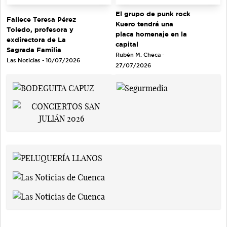
El grupo de punk rock
Fallece Teresa Pérez
Kuero tendrá una
Toledo, profesora y
placa homenaje en la
exdirectora de La
capital
Sagrada Familia
Rubén M. Checa -
Las Noticias - 10/07/2026
27/07/2026