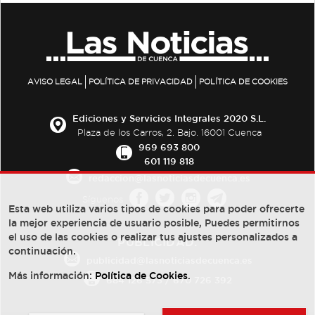
AVISO LEGAL
POLÍTICA DE PRIVACIDAD
POLÍTICA DE COOKIES
Ediciones y Servicios Integrales 2020 S.L.
Plaza de los Carros, 2. Bajo. 16001 Cuenca
969 693 800
601 119 818
redaccion@lasnoticiasdecuenca.es
Síguenos
Esta web utiliza varios tipos de cookies para poder ofrecerte
la mejor experiencia de usuario posible, Puedes permitirnos
el uso de las cookies o realizar tus ajustes personalizados a
PUBLICIDAD:
continuación.
publicidad@lasnoticiasdecuenca.es
Más información:
Política de Cookies
.
684 126 573
/
670 726 392